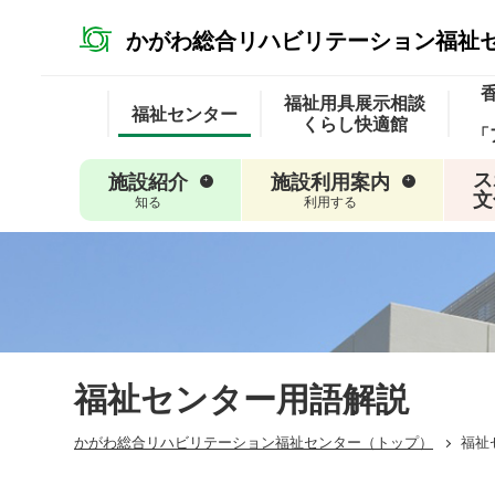
かがわ総合リハビリテーション
福祉
福祉用具
展示相談
福祉
センター
くらし快適館
「
ス
施設紹介
施設利用案内
文
知る
利用する
福祉センター用語解説
かがわ総合リハビリテーション福祉センター
（トップ）
福祉