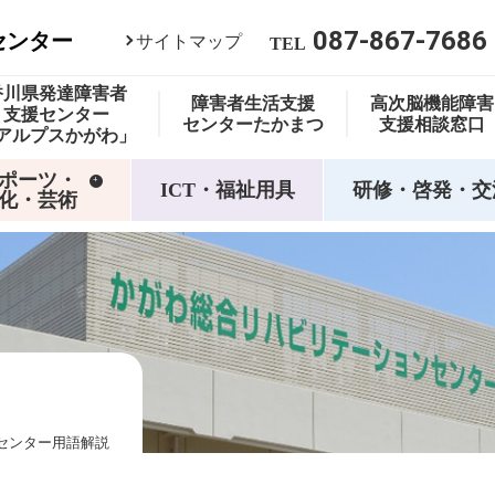
087-867-7686
センター
サイトマップ
TEL
香川県
発達障害者
障害者
生活支援
高次脳機能障害
支援センター
センター
たかまつ
支援相談窓口
アルプス
かがわ」
ポーツ・
ICT・福祉用具
研修・啓発・交
化・芸術
センター用語解説