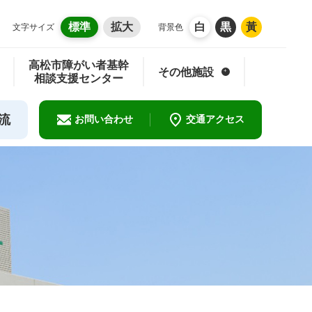
標準
拡大
白
黒
黃
文字サイズ
背景色
高松市
障がい者基幹
その他
施設
相談支援
センター
流
お問い合わせ
交通アクセス