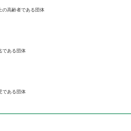
上の高齢者である団体
迄である団体
児である団体