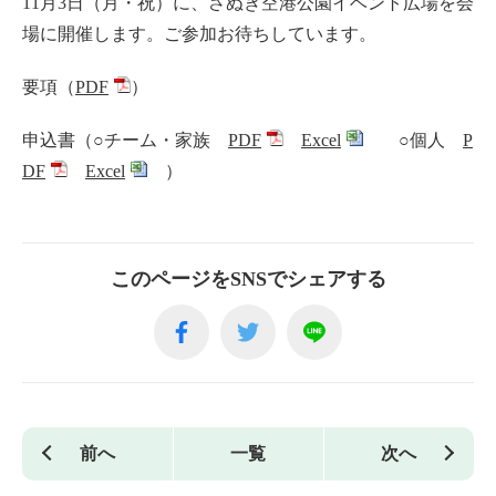
11月3日（月・祝）に、さぬき空港公園イベント広場を会
場に開催します。ご参加お待ちしています。
要項（
PDF
）
申込書（○チーム・家族
PDF
Excel
○個人
P
DF
Excel
）
このページをSNSでシェアする
前へ
一覧
次へ